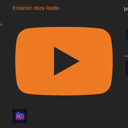
Estacion Ibiza Radio
[s
ch