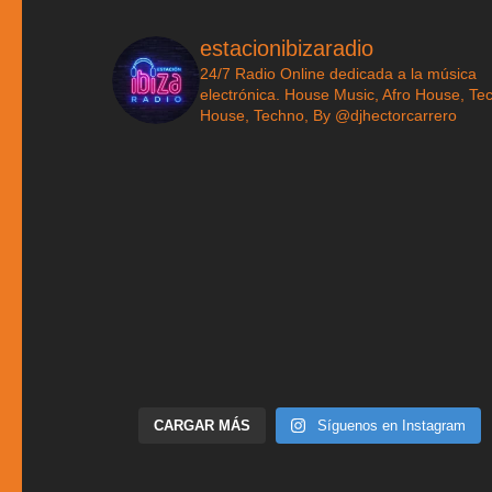
estacionibizaradio
24/7 Radio Online dedicada a la música
electrónica. House Music, Afro House, Te
House, Techno, By @djhectorcarrero
CARGAR MÁS
Síguenos en Instagram