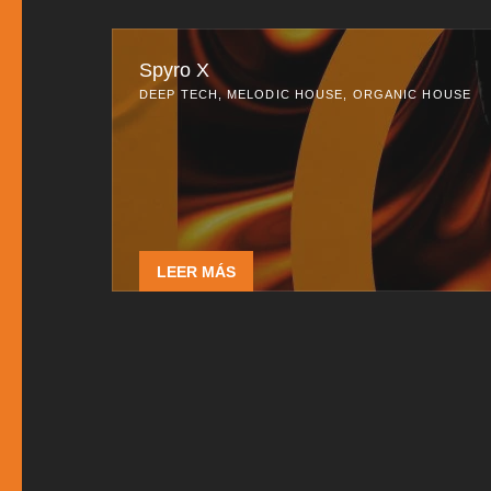
Spyro X
DEEP TECH, MELODIC HOUSE, ORGANIC HOUSE
LEER MÁS