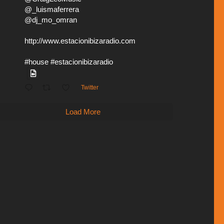
@_luismaferrera
@dj_mo_omran
http://www.estacionibizaradio.com
#house #estacionibizaradio
Twitter
Load More