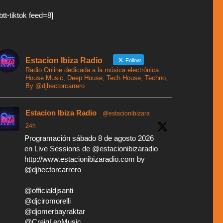
btt-tiktok feed=8]
Estacion Ibiza Radio
Follow
Radio Online dedicada a la música electrónica.
House Music, Deep House, Tech House, Techno,
By @djhectorcarrero
Estacion Ibiza Radio
@estacionibizara
·
24h
Programación sábado 8 de agosto 2026
en Live Sessions de @estacionibizaradio
http://www.estacionibizaradio.com by
@djhectorcarrero
@officialdjsanti
@djciromorelli
@djomerbayraktar
@CraigLeoMusic