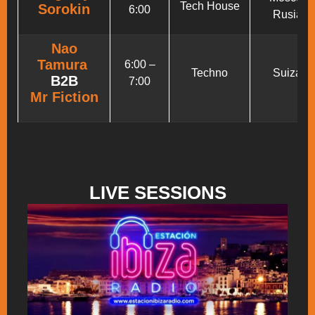
Tech House
Sorokin
6:00
Rusia
Nao
Tamura
6:00 –
Techno
Suiza
B2B
7:00
Mr Fiction
LIVE SESSIONS