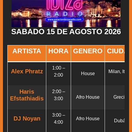
SABADO 15 DE AGOSTO 2026
ARTISTA
HORA
GENERO
CIUDA
1:00 –
Alex Phratz
Milan, Itali
House
2:00
Haris
2:00 –
Afro House
Grecia
Efstathiadis
3:00
3:00 –
DJ Noyan
Afro House
Dubái
4:00