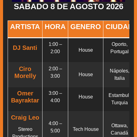
SABADO 8 DE AGOSTO 2026
ARTISTA
HORA
GENERO
CIUDAD
1:00 –
Oporto,
DJ Santi
House
2:00
Portugal
Ciro
2:00 –
Nápoles,
House
Morelly
3:00
Italia
Omer
3:00 –
Estambul,
House
Bayraktar
4:00
Turquia
Craig Leo
4:00 –
Ottawa,
Stereo
Tech House
5:00
Canadá
Productions