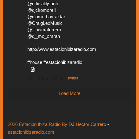
@officialdjsanti
@djciromorelli
@djomerbayraktar
@CraigLeoMusic
@_luismaferrera
@dj_mo_omran
http://www.estacionibizaradio.com
#house #estacionibizaradio
1
1
Twitter
Load More
2026 Estación Ibiza Radio By DJ Hector Carrero
-
estacionibizaradio.com